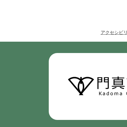
アクセシビ
門
真
市
Kadoma
City