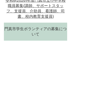
令和8(2026)年度門真市立小中学校
職員募集(講師、サポートスタッ
フ、支援員、介助員、看護師、司
書、校内教育支援員)
門真市学生ボランティアの募集につ
いて