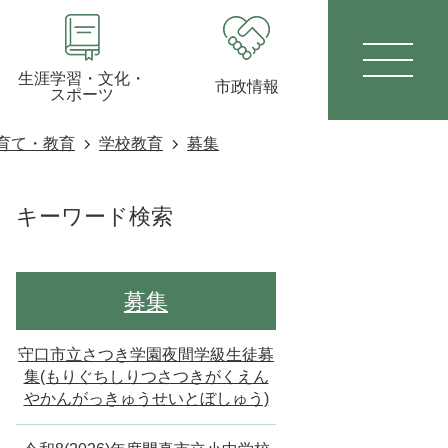
生涯学習・文化・
市政情報
スポーツ
育て・教育
学校教育
募集
キーワード検索
募集
守口市立さつき学園夜間学級生徒募
集(もりぐちしりつさつきがくえん
やかんがっきゅうせいとぼしゅう)