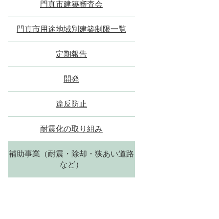
門真市建築審査会
門真市用途地域別建築制限一覧
定期報告
開発
違反防止
耐震化の取り組み
補助事業（耐震・除却・狭あい道路
など）