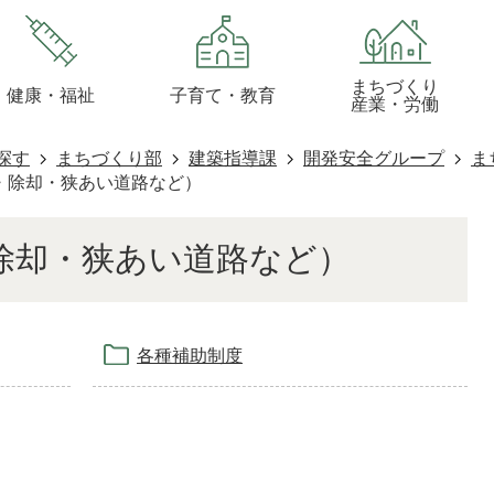
まちづくり
健康・福祉
子育て・教育
産業・労働
探す
まちづくり部
建築指導課
開発安全グループ
ま
・除却・狭あい道路など）
除却・狭あい道路など）
各種補助制度