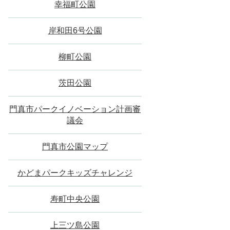
幸福町公園
岸和田6号公園
柳町公園
茨田公園
門真市パークイノベーション計画審
議会
門真市公園マップ
かどまパークキッズチャレンジ
寿町中央公園
上三ツ島公園