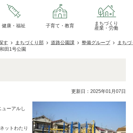
まちづくり
健康・福祉
子育て・教育
産業・労働
探す
まちづくり部
道路公園課
整備グループ
まちづ
和田1号公園
更新日：2025年01月07日
ニューアルし
、ネットわたり