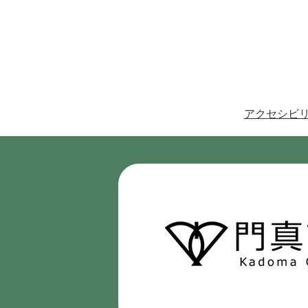
アクセシビ
門
真
市
Kadoma
City