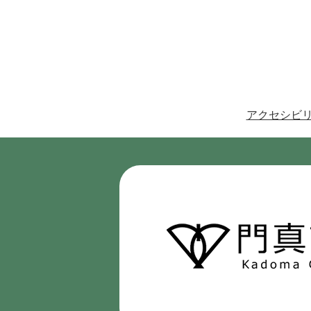
アクセシビ
門
真
市
Kadoma
City