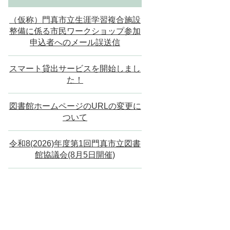
（仮称）門真市立生涯学習複合施設
整備に係る市民ワークショップ参加
申込者へのメール誤送信
スマート貸出サービスを開始しまし
た！
図書館ホームページのURLの変更に
ついて
令和8(2026)年度第1回門真市立図書
館協議会(8月5日開催)