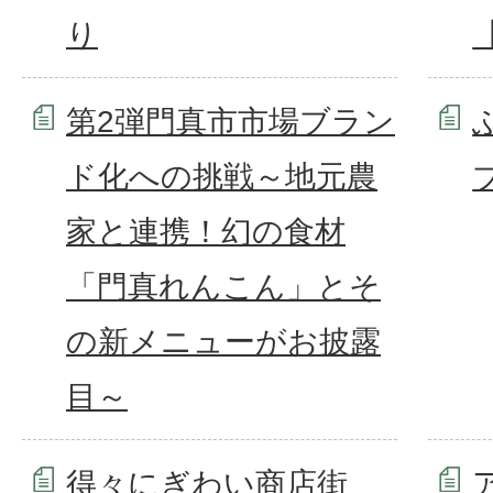
り
第2弾門真市市場ブラン
ド化への挑戦～地元農
家と連携！幻の食材
「門真れんこん」とそ
の新メニューがお披露
目～
得々にぎわい商店街