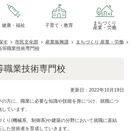
まちづくり
健康・福祉
子育て・教育
産業・労働
探す
市民文化部
産業振興課
まちづくり 産業・労働
高等職業技術専門校
等職業技術専門校
更新日：2022年10月19日
中の方に、職業に必要な知識や技能を身につけ、就職につ
施しています。
くり(機械系、制御系)や建築の分野において就職に直結
応した技術者を育成していきます。