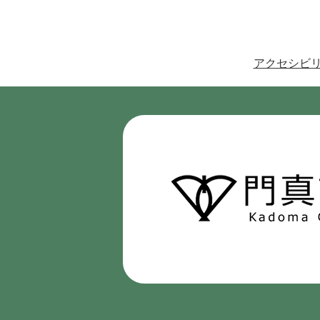
アクセシビ
門
真
市
Kadoma
City