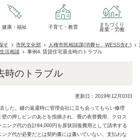
まちづくり
健康・福祉
子育て・教育
産業・労働
探す
市民文化部
人権市民相談課(消費セ、WESS含む)
生活相談
事例4. 賃貸住宅退去時のトラブル
退去時のトラブル
更新日：2019年12月03日
退去した。鍵の返還時に管理会社に立ち会ってもらい修理
と壁の押しピンのあとを指摘され、畳の表替費用、クロス
ニング代の合計84,000円を原状回復費用として請求する
ニング代が必要だとは契約書には書いていない。支払わな