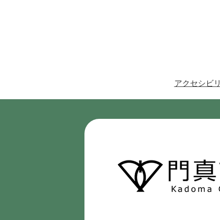
アクセシビ
門
真
市
Kadoma