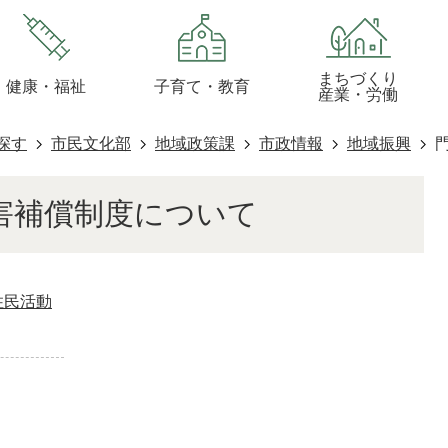
まちづくり
健康・福祉
子育て・教育
産業・労働
探す
市民文化部
地域政策課
市政情報
地域振興
害補償制度について
住民活動