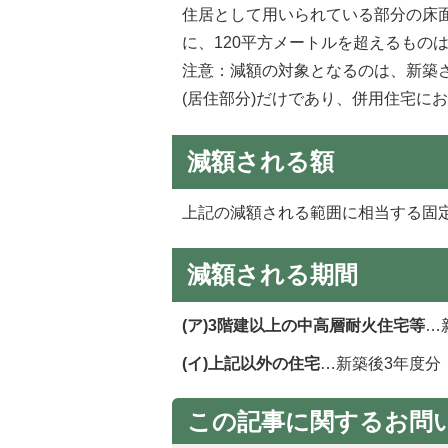
住居として用いられている部分の床面
に、120平方メートルを超えるもの
注意：減額の対象となるのは、新築
(居住部分)だけであり、併用住宅に
減額される額
上記の減額される範囲に相当する固定
減額される期間
(ア)3階建以上の中高層耐火住宅等
…
(イ)
上記以外の
住宅
…新築後3年度分
この記事に関するお問