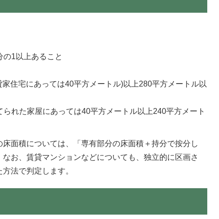
分の1以上あること
貸家住宅にあっては40平方メートル)以上280平方メートル以
に建てられた家屋にあっては40平方メートル以上240平方メート
の床面積については、「専有部分の床面積＋持分で按分し
。なお、賃貸マンションなどについても、独立的に区画さ
た方法で判定します。