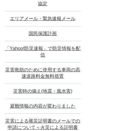
協定
エリアメール・緊急速報メール
国民保護計画
「Yahoo!防災速報」で防災情報を配
信
災害救助のために使用する車両の高
速道路料金無料措置
災害時の備え(地震・風水害)
避難情報の内容が変わりました
災害による罹災証明書のメールでの
申請について＜火災による証明書