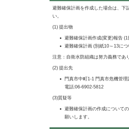
避難確保計画を作成した場合は、下
い。
(1) 提出物
避難確保計画作成(変更)報告 (1
避難確保計画 (別紙10～13に
注意：自衛水防組織は努力義務であ
(2) 提出先
門真市中町1-1 門真市危機管理課
電話:06-6902-5812
(3)質疑等
避難確保計画の作成について
願いします。