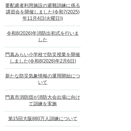
要配慮者利用施設の避難訓練に係る
講習会を開催しました(令和7(2025)
年11月4日(火曜日))
令和8(2026)年消防出初式を行いま
した
門真みらい小学校で防災授業を開催
しました(令和8(2026)年2月6日)
新たな防災気象情報の運用開始につ
いて
門真市消防団が消防大会出場に向け
て訓練を実施
第15回大阪880万人訓練について