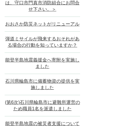
は、守口市門真市消防組合にお問合
せ下さい。＞
おおさか防災ネットがリニューアル
弾道ミサイルが飛来するおそれがあ
る場合の行動を知っていますか？
能登半島地震義援金へ寄附を実施し
ました
石川県輪島市に備蓄物資の提供を実
施しました
(第6次)石川県輪島市に避難所運営の
ため職員1名を派遣しました
能登半島地震の被災者支援について