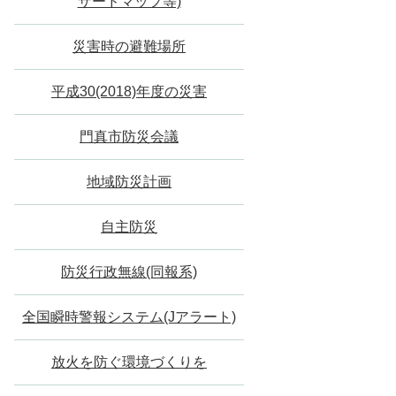
ザードマップ等)
災害時の避難場所
平成30(2018)年度の災害
門真市防災会議
地域防災計画
自主防災
防災行政無線(同報系)
全国瞬時警報システム(Jアラート)
放火を防ぐ環境づくりを