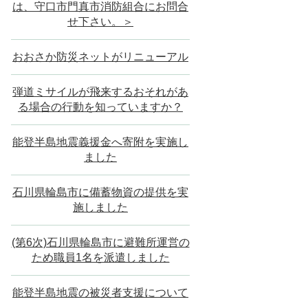
は、守口市門真市消防組合にお問合
せ下さい。＞
おおさか防災ネットがリニューアル
弾道ミサイルが飛来するおそれがあ
る場合の行動を知っていますか？
能登半島地震義援金へ寄附を実施し
ました
石川県輪島市に備蓄物資の提供を実
施しました
(第6次)石川県輪島市に避難所運営の
ため職員1名を派遣しました
能登半島地震の被災者支援について