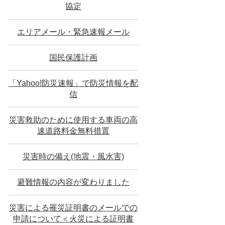
協定
エリアメール・緊急速報メール
国民保護計画
「Yahoo!防災速報」で防災情報を配
信
災害救助のために使用する車両の高
速道路料金無料措置
災害時の備え(地震・風水害)
避難情報の内容が変わりました
災害による罹災証明書のメールでの
申請について＜火災による証明書