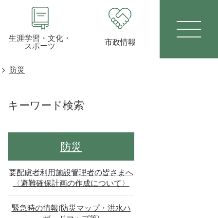
生涯学習・文化・
市政情報
スポーツ
防災
キーワード検索
防災
要配慮者利用施設管理者の皆さまへ
〈避難確保計画の作成について〉
緊急時の情報(防災マップ・洪水ハ