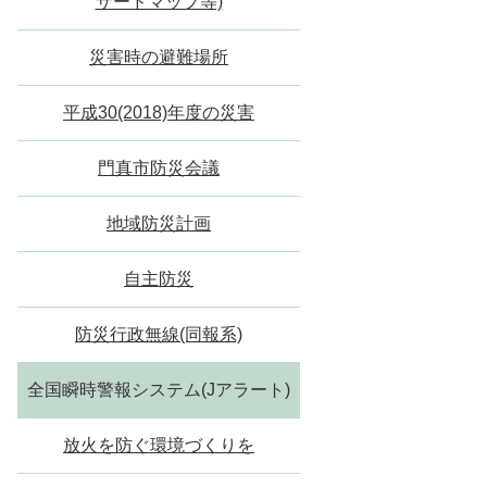
ザードマップ等)
災害時の避難場所
平成30(2018)年度の災害
門真市防災会議
地域防災計画
自主防災
防災行政無線(同報系)
全国瞬時警報システム(Jアラート)
放火を防ぐ環境づくりを