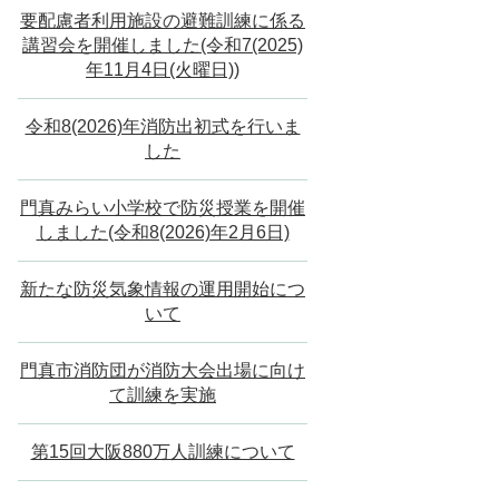
要配慮者利用施設の避難訓練に係る
講習会を開催しました(令和7(2025)
年11月4日(火曜日))
令和8(2026)年消防出初式を行いま
した
門真みらい小学校で防災授業を開催
しました(令和8(2026)年2月6日)
新たな防災気象情報の運用開始につ
いて
門真市消防団が消防大会出場に向け
て訓練を実施
第15回大阪880万人訓練について