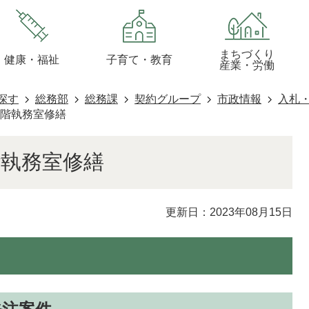
まちづくり
健康・福祉
子育て・教育
産業・労働
探す
総務部
総務課
契約グループ
市政情報
入札
2階執務室修繕
階執務室修繕
更新日：2023年08月15日