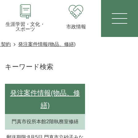
生涯学習・文化・
市政情報
スポーツ
・契約
発注案件情報(物品、修繕)
キーワード検索
発注案件情報(物品、修
繕)
門真市役所本館2階執務室修繕
郵送期限:8月5日 門真市立砂子みな