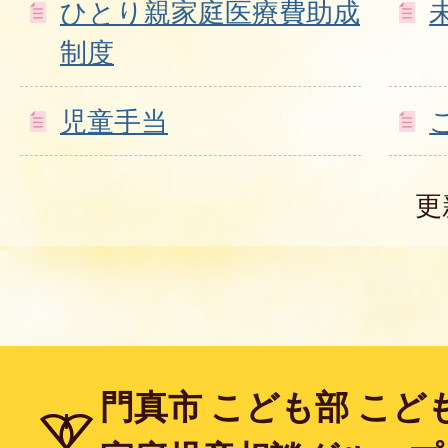
ひとり親家庭医療費助成
制度
児童手当
更
門真市 こども部 こど