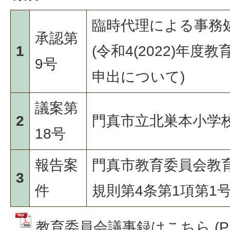
臨時代理による事務
承認第
1
(令和4(2022)年
9号
申出について)
議案第
2
門真市立北巣本小学
18号
報告案
門真市教育委員会教
3
件
規則第4条第1項第1
教育委員会議事録はこちら (P