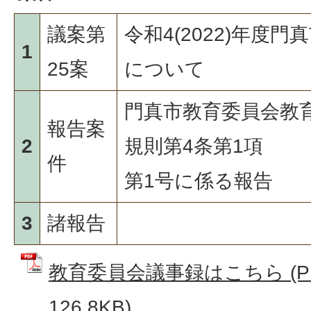
議案第
令和4(2022)年度
1
25案
について
門真市教育委員会教
報告案
2
規則第4条第1項
件
第1号に係る報告
3
諸報告
教育委員会議事録はこちら (P
126.8KB)