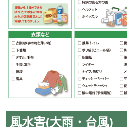
風水害(大雨・台風)