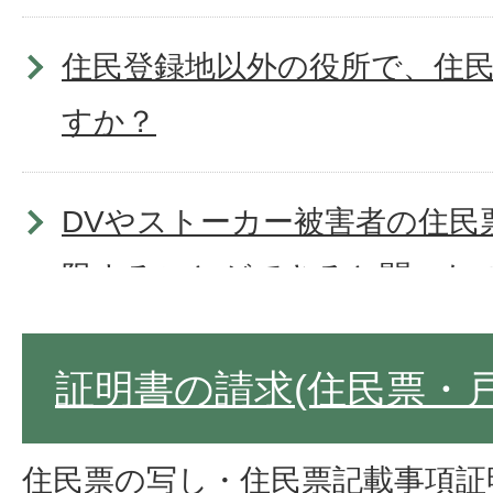
住民登録地以外の役所で、住
すか？
DVやストーカー被害者の住民
限することができると聞いた
住民票コードとは何ですか。
証明書の請求(住民票・
住みはじめてから14日以上経
住民票の写し・住民票記載事項証