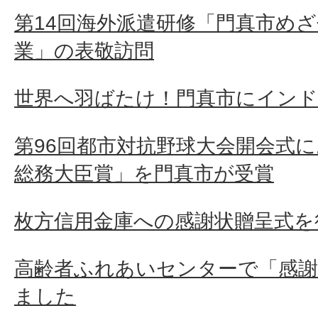
第14回海外派遣研修「門真市め
業」の表敬訪問
世界へ羽ばたけ！門真市にイン
第96回都市対抗野球大会開会式
総務大臣賞」を門真市が受賞
枚方信用金庫への感謝状贈呈式を
高齢者ふれあいセンターで「感
ました