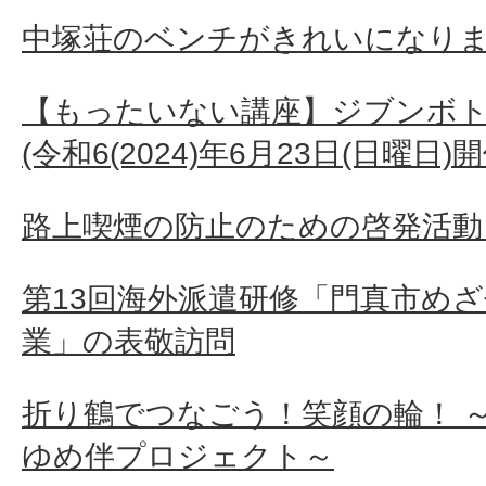
中塚荘のベンチがきれいになり
【もったいない講座】ジブンボト
(令和6(2024)年6月23日(日曜日)開
路上喫煙の防止のための啓発活動
第13回海外派遣研修「門真市め
業」の表敬訪問
折り鶴でつなごう！笑顔の輪！ 
ゆめ伴プロジェクト～