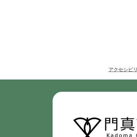
アクセシビ
門
真