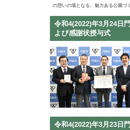
の憩いの場となる、魅力ある公園づ
令和4(2022)年3月
よび感謝状授与式
令和4(2022)年3月2