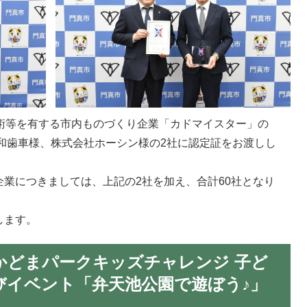
した技術等を有する市内ものづくり企業「カドマイスター」の
三和歯車様、株式会社ホーシン様の2社に認定証をお渡しし
業につきましては、上記の2社を加え、合計60社となり
します。
7日 かどまパークキッズチャレンジ 子ど
びイベント「弁天池公園で遊ぼう♪」