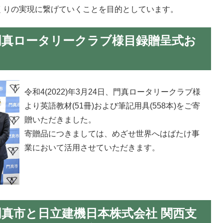
くりの実現に繋げていくことを目的としています。
24日門真ロータリークラブ様目録贈呈式お
令和4(2022)年3月24日、門真ロータリークラブ様
より英語教材(51冊)および筆記用具(558本)をご寄
贈いただきました。
寄贈品につきましては、めざせ世界へはばたけ事
業において活用させていただきます。
3日門真市と日立建機日本株式会社 関西支