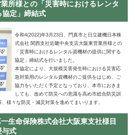
営業所様との「災害時におけるレンタ
る協定」締結式
令和4(2022)年3月23日、門真市と日立建機日本株
式会社 関西支社近畿中央支店大阪東営業所様との
「災害時におけるレンタル資機材の提供に関する
協定」締結式を行いました。
本協定により、大規模災害発生時における災害応
急対策用のレンタル資機材のご提供をはじめ、ご
協力をいただく予定となっており、本市におきま
しても、改めて防災への意識を高め市総合防災訓
等、様々な防災・減災対策を進めてまいります。
18日第一生命保険株式会社大阪東支社様目
授与式