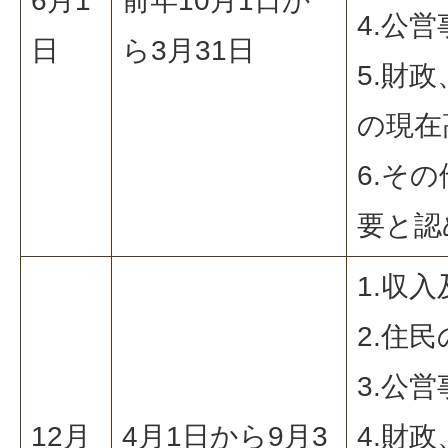
6月1
前年10月1日か
4.公
日
ら3月31日
5.財
の現在
6.そ
要と認
1.収
2.住
3.公
12月
4月1日から9月3
4.財