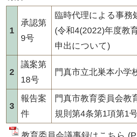
臨時代理による事務
承認第
1
(令和4(2022)年
9号
申出について)
議案第
2
門真市立北巣本小学
18号
報告案
門真市教育委員会教
3
件
規則第4条第1項第1
教育委員会議事録はこちら (P