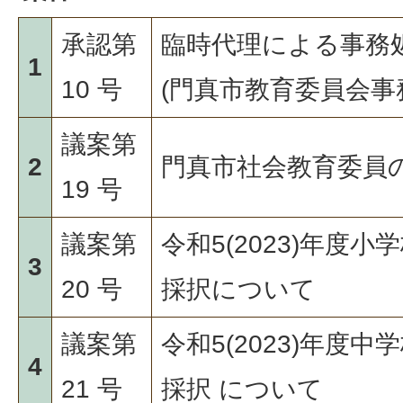
承認第
臨時代理による事務
1
10 号
(門真市教育委員会事
議案第
2
門真市社会教育委員
19 号
議案第
令和5(2023)年度
3
20 号
採択について
議案第
令和5(2023)年度
4
21 号
採択 について