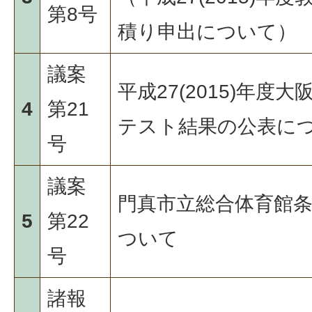
第8号
積り申出について）
議案
平成27(2015)年
4
第21
テスト結果の公表に
号
議案
門真市立総合体育館
5
第22
ついて
号
諸報