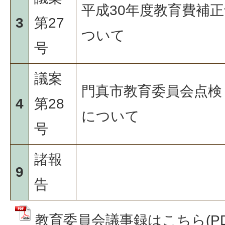
平成30年度教育費補
3
第27
ついて
号
議案
門真市教育委員会点検
4
第28
について
号
諸報
9
告
教育委員会議事録はこちら(PDF：