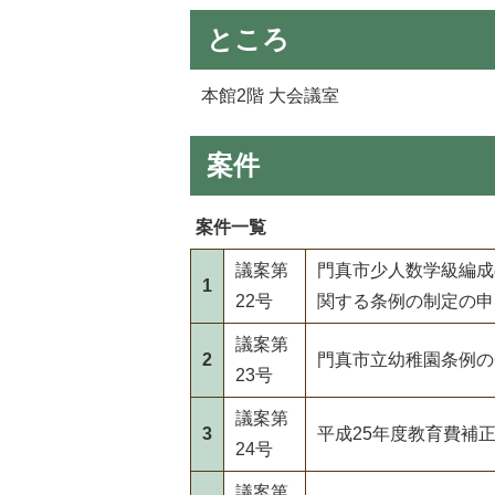
ところ
本館2階 大会議室
案件
案件一覧
議案第
門真市少人数学級編成
1
22号
関する条例の制定の申
議案第
2
門真市立幼稚園条例の
23号
議案第
3
平成25年度教育費補
24号
議案第