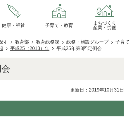
まちづくり
健康・福祉
子育て・教育
産業・労働
探す
教育部
教育総務課
総務・施設グループ
子育て
録
平成25（2013）年
平成25年第8回定例会
例会
更新日：2019年10月31日