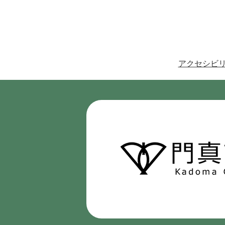
アクセシビ
門
真
市
Kadoma
City