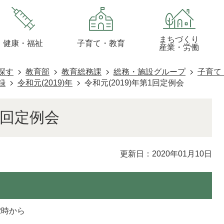
まちづくり
健康・福祉
子育て・教育
産業・労働
探す
教育部
教育総務課
総務・施設グループ
子育て
録
令和元(2019)年
令和元(2019)年第1回定例会
第1回定例会
更新日：2020年01月10日
後2時から