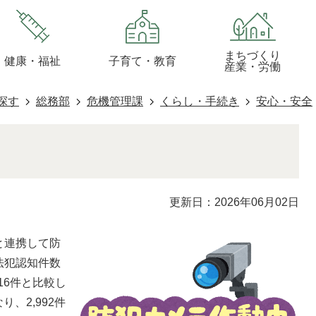
まちづくり
健康・福祉
子育て・教育
産業・労働
探す
総務部
危機管理課
くらし・手続き
安心・安全
更新日：2026年06月02日
と連携して防
法犯認知件数
516件と比較し
なり、2,992件