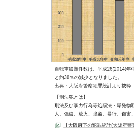
自転車盗難件数は、平成26(2014)年中
と約38％の減少となりました。
出典：大阪府警察犯罪統計より抜粋
【刑法犯とは】
刑法及び暴力行為等処罰法・爆発物
人、強盗、放火、強姦、暴行、傷害
【大阪府下の犯罪統計(大阪府警