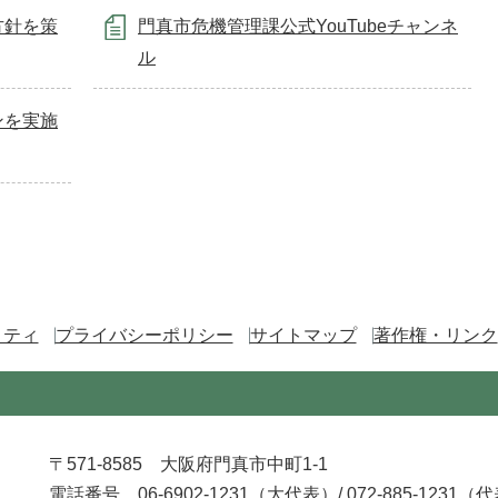
方針を策
門真市危機管理課公式YouTubeチャンネ
ル
ンを実施
リティ
プライバシーポリシー
サイトマップ
著作権・リンク
〒571-8585 大阪府門真市中町1-1
電話番号 06-6902-1231（大代表）/
072-885-1231（