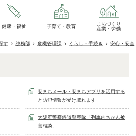
まちづくり
健康・福祉
子育て・教育
産業・労働
探す
総務部
危機管理課
くらし・手続き
安心・安全
安まちメール・安まちアプリを活用する
と防犯情報が受け取れます
大阪府警察鉄道警察隊「列車内ちかん被
害相談」