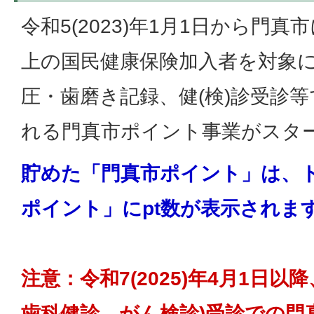
令和5(2023)年1月1日から門真
上の国民健康保険加入者を対象
圧・歯磨き記録、健(検)診受診
れる門真市ポイント事業がスタ
貯めた「門真市ポイント」は、
ポイント」にpt数が表示されま
注意：令和7(2025)年4月1日以
歯科健診、がん検診)受診での門