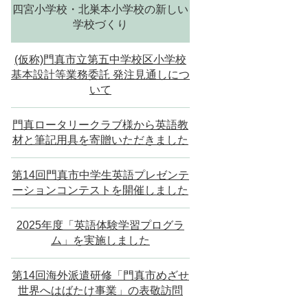
四宮小学校・北巣本小学校の新しい
学校づくり
(仮称)門真市立第五中学校区小学校
基本設計等業務委託 発注見通しにつ
いて
門真ロータリークラブ様から英語教
材と筆記用具を寄贈いただきました
第14回門真市中学生英語プレゼンテ
ーションコンテストを開催しました
2025年度「英語体験学習プログラ
ム」を実施しました
第14回海外派遣研修「門真市めざせ
世界へはばたけ事業」の表敬訪問