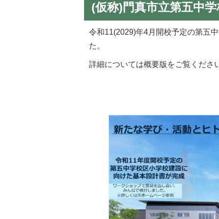
(仮称)門真市立第五中
令和11(2029)年4月開校予定の
た。
詳細については概要版をご覧くださ