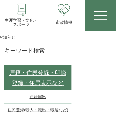
生涯学習・文化・
市政情報
スポーツ
お知らせ
キーワード検索
戸籍・住民登録・印鑑
登録・住居表示など
戸籍届出
住民登録(転入・転出・転居など)