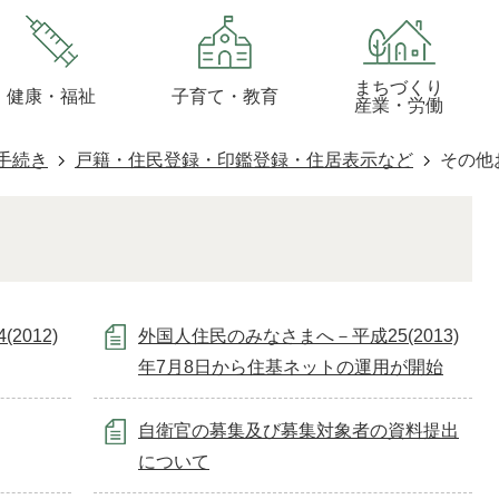
まちづくり
健康・福祉
子育て・教育
産業・労働
手続き
戸籍・住民登録・印鑑登録・住居表示など
その他
012)
外国人住民のみなさまへ－平成25(2013)
年7月8日から住基ネットの運用が開始
自衛官の募集及び募集対象者の資料提出
について