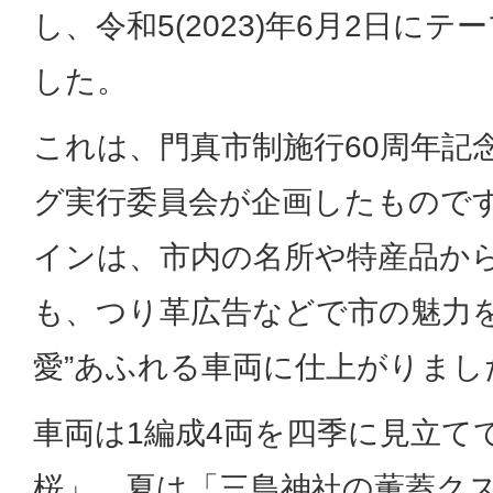
し、令和5(2023)年6月2日に
した。
これは、門真市制施行60周年記
グ実行委員会が企画したもので
インは、市内の名所や特産品か
も、つり革広告などで市の魅力
愛”あふれる車両に仕上がりまし
車両は1編成4両を四季に見立て
桜」、夏は「三島神社の薫蓋ク