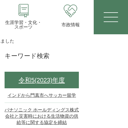
生涯学習・文化・
市政情報
スポーツ
れました
キーワード検索
令和5(2023)年度
インドから門真市へサッカー留学
パナソニック ホールディングス株式
会社と災害時における生活物資の供
給等に関する協定を締結