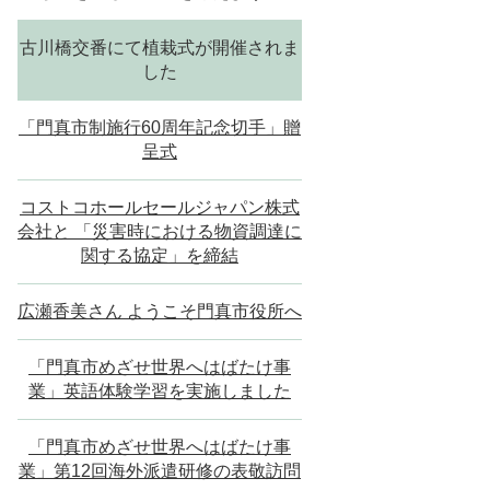
古川橋交番にて植栽式が開催されま
した
「門真市制施行60周年記念切手」贈
呈式
コストコホールセールジャパン株式
会社と 「災害時における物資調達に
関する協定」を締結
広瀬香美さん ようこそ門真市役所へ
「門真市めざせ世界へはばたけ事
業」英語体験学習を実施しました
「門真市めざせ世界へはばたけ事
業」第12回海外派遣研修の表敬訪問