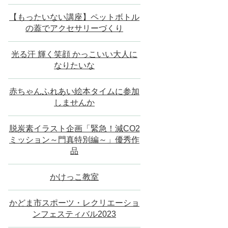
【もったいない講座】ペットボトル
の蓋でアクセサリーづくり
光る汗 輝く笑顔 かっこいい大人に
なりたいな
赤ちゃんふれあい絵本タイムに参加
しませんか
脱炭素イラスト企画「緊急！減CO2
ミッション～門真特別編～」優秀作
品
かけっこ教室
かどま市スポーツ・レクリエーショ
ンフェスティバル2023