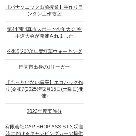
【パナソニック出前授業】手作りラ
ンタン工作教室
第44回門真市スポーツ少年大会 空
手道大会が開催されました
令和5(2023)年度紅葉ウォーキング
門真市出身のJリーガー
【もったいない講座】エコバッグ作
り(令和7(2025)年2月15日(土曜日)開
催)
2023年度実施分
有限会社CAR SHOP ASSISTと災害
時におけるキャンピングカーの提供