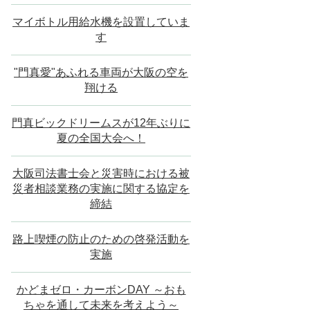
マイボトル用給水機を設置していま
す
"門真愛"あふれる車両が大阪の空を
翔ける
門真ビックドリームスが12年ぶりに
夏の全国大会へ！
大阪司法書士会と災害時における被
災者相談業務の実施に関する協定を
締結
路上喫煙の防止のための啓発活動を
実施
かどまゼロ・カーボンDAY ～おも
ちゃを通して未来を考えよう～