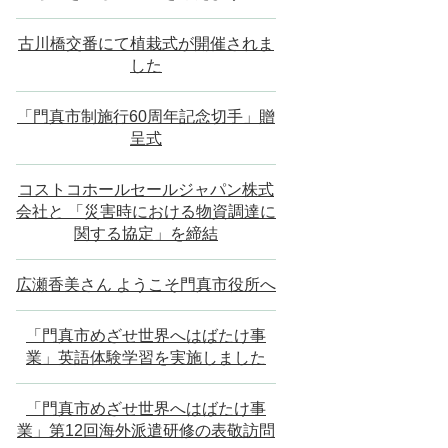
古川橋交番にて植栽式が開催されま
した
「門真市制施行60周年記念切手」贈
呈式
コストコホールセールジャパン株式
会社と 「災害時における物資調達に
関する協定」を締結
広瀬香美さん ようこそ門真市役所へ
「門真市めざせ世界へはばたけ事
業」英語体験学習を実施しました
「門真市めざせ世界へはばたけ事
業」第12回海外派遣研修の表敬訪問