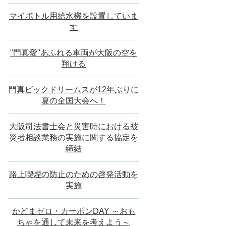
マイボトル用給水機を設置していま
す
"門真愛"あふれる車両が大阪の空を
翔ける
門真ビックドリームスが12年ぶりに
夏の全国大会へ！
大阪司法書士会と災害時における被
災者相談業務の実施に関する協定を
締結
路上喫煙の防止のための啓発活動を
実施
かどまゼロ・カーボンDAY ～おも
ちゃを通して未来を考えよう～