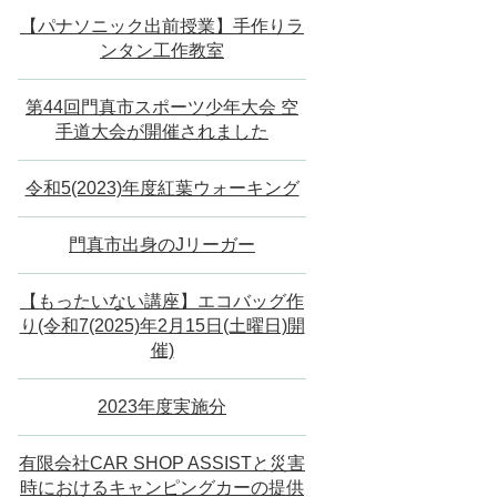
【パナソニック出前授業】手作りラ
ンタン工作教室
第44回門真市スポーツ少年大会 空
手道大会が開催されました
令和5(2023)年度紅葉ウォーキング
門真市出身のJリーガー
【もったいない講座】エコバッグ作
り(令和7(2025)年2月15日(土曜日)開
催)
2023年度実施分
有限会社CAR SHOP ASSISTと災害
時におけるキャンピングカーの提供