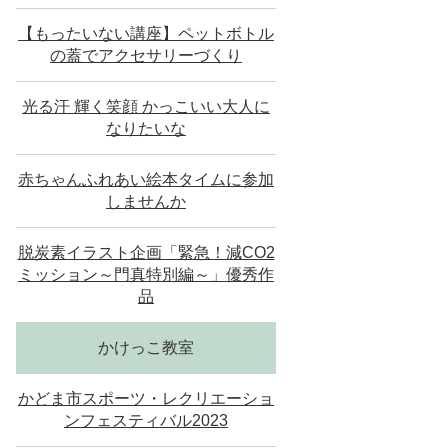
【もったいない講座】ペットボトル
の蓋でアクセサリーづくり
光る汗 輝く笑顔 かっこいい大人に
なりたいな
赤ちゃんふれあい絵本タイムに参加
しませんか
脱炭素イラスト企画「緊急！減CO2
ミッション～門真特別編～」優秀作
品
かけっこ教室
かどま市スポーツ・レクリエーショ
ンフェスティバル2023