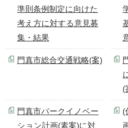
準則条例制定に向けた
考え方に対する意見募
集・結果
門真市総合交通戦略(案)
(
門真市パークイノベー
ション計画(素案)に対
画