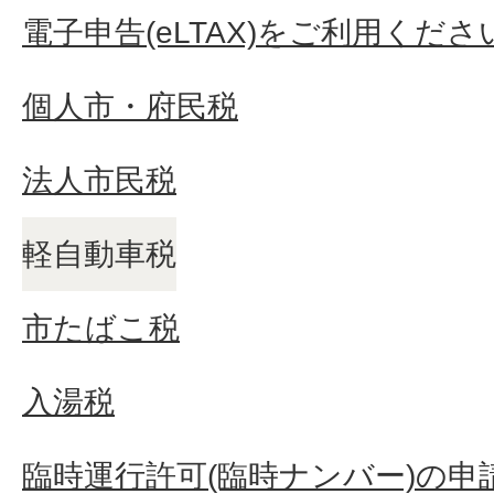
電子申告(eLTAX)をご利用くださ
個人市・府民税
法人市民税
軽自動車税
市たばこ税
入湯税
臨時運行許可(臨時ナンバー)の申