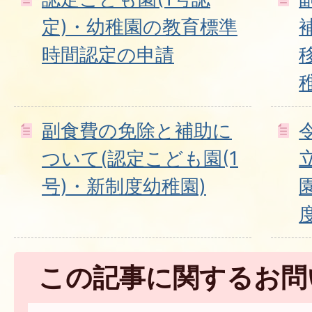
定)・幼稚園の教育標準
時間認定の申請
副食費の免除と補助に
ついて(認定こども園(1
号)・新制度幼稚園)
この記事に関するお問