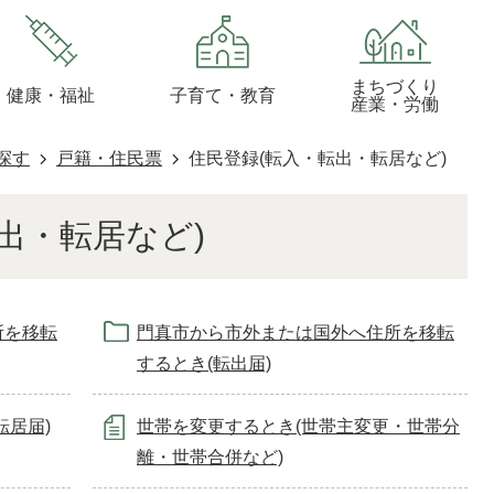
まちづくり
健康・福祉
子育て・教育
産業・労働
探す
戸籍・住民票
住民登録(転入・転出・転居など)
出・転居など)
所を移転
門真市から市外または国外へ住所を移転
するとき(転出届)
転居届)
世帯を変更するとき(世帯主変更・世帯分
離・世帯合併など)