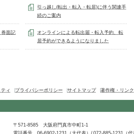
引っ越し(転出・転入・転居)に伴う関連手
続のご案内
、券面記
オンラインによる転出届・転入予約、転
居予約ができるようになりました
リティ
プライバシーポリシー
サイトマップ
著作権・リンク
〒571-8585 大阪府門真市中町1-1
電話番号 06-6902-1231（大代表）/
072-885-1231（