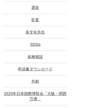
選挙
監査
多文化共生
SDGs
各種相談
申請書ダウンロード
共創
2025年日本国際博覧会「大阪・関西
万博」