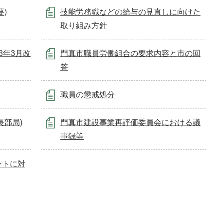
)
技能労務職などの給与の見直しに向けた
取り組み方針
8年3月改
門真市職員労働組合の要求内容と市の回
答
職員の懲戒処分
長部局)
門真市建設事業再評価委員会における議
事録等
ントに対