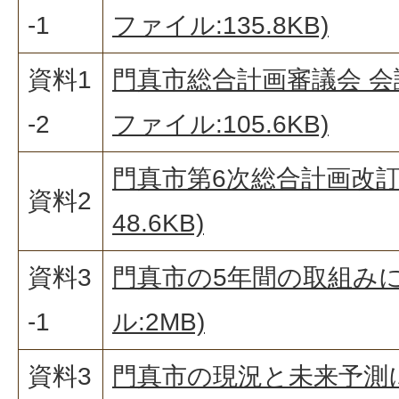
-1
ファイル:135.8KB)
資料1
門真市総合計画審議会 会議
-2
ファイル:105.6KB)
門真市第6次総合計画改訂方
資料2
48.6KB)
資料3
門真市の5年間の取組みに
-1
ル:2MB)
資料3
門真市の現況と未来予測に