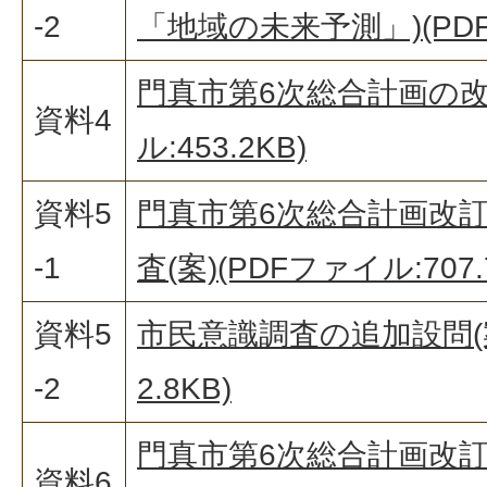
-2
「地域の未来予測」)(PDF
門真市第6次総合計画の改
資料4
ル:453.2KB)
資料5
門真市第6次総合計画改
-1
査(案)(PDFファイル:707.
資料5
市民意識調査の追加設問(案
-2
2.8KB)
門真市第6次総合計画改訂
資料6